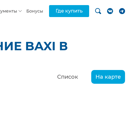
Где купить
кументы
Бонусы
ИЕ BAXI В
Список
На карте