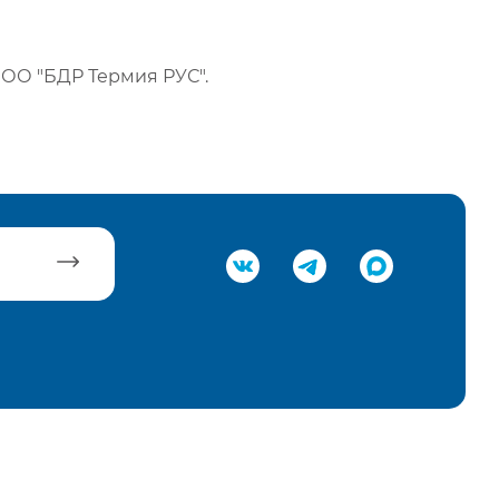
ОО "БДР Термия РУС".