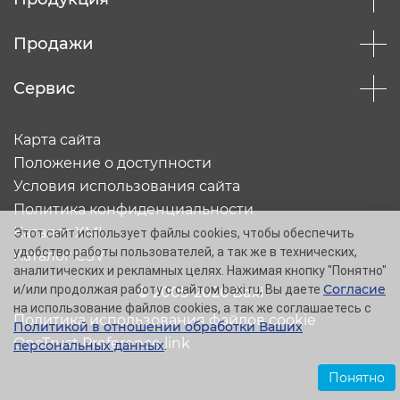
Продажи
Сервис
Карта сайта
Положение о доступности
Условия использования сайта
Политика конфиденциальности
Каталог XML
Этот сайт использует файлы cookies, чтобы обеспечить
удобство работы пользователей, а так же в технических,
Каталог CSV
аналитических и рекламных целях. Нажимая кнопку "Понятно"
Согласие
и/или продолжая работу с сайтом baxi.ru, Вы даете
© 2005-2026 Baxi
на использование файлов cookies, а так же соглашаетесь с
Политика использования файлов cookie
Политикой в отношении обработки Ваших
OneTrust Preference link
персональных данных
.
Понятно