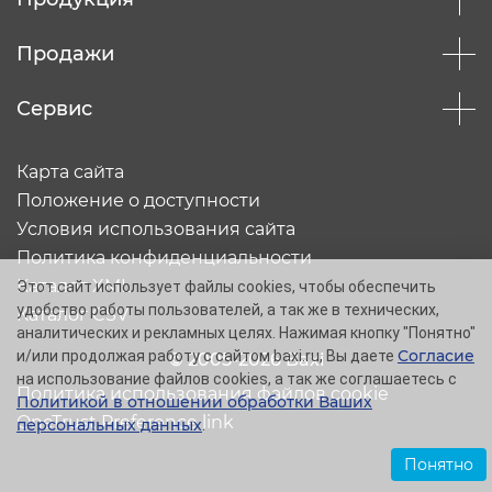
Продажи
Сервис
Карта сайта
Положение о доступности
Условия использования сайта
Политика конфиденциальности
Каталог XML
Этот сайт использует файлы cookies, чтобы обеспечить
удобство работы пользователей, а так же в технических,
Каталог CSV
аналитических и рекламных целях. Нажимая кнопку "Понятно"
Согласие
и/или продолжая работу с сайтом baxi.ru, Вы даете
© 2005-2026 Baxi
на использование файлов cookies, а так же соглашаетесь с
Политика использования файлов cookie
Политикой в отношении обработки Ваших
OneTrust Preference link
персональных данных
.
Понятно