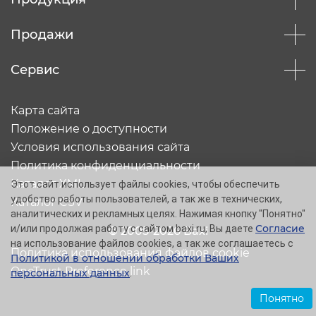
Продажи
Сервис
Карта сайта
Положение о доступности
Условия использования сайта
Политика конфиденциальности
Каталог XML
Этот сайт использует файлы cookies, чтобы обеспечить
удобство работы пользователей, а так же в технических,
Каталог CSV
аналитических и рекламных целях. Нажимая кнопку "Понятно"
Согласие
и/или продолжая работу с сайтом baxi.ru, Вы даете
© 2005-2026 Baxi
на использование файлов cookies, а так же соглашаетесь с
Политика использования файлов cookie
Политикой в отношении обработки Ваших
OneTrust Preference link
персональных данных
.
Понятно