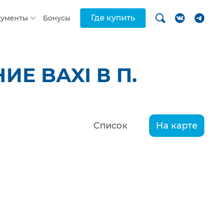
Где купить
кументы
Бонусы
Е BAXI В П.
Список
На карте