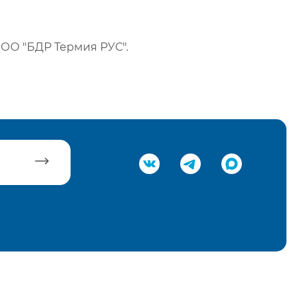
ОО "БДР Термия РУС".