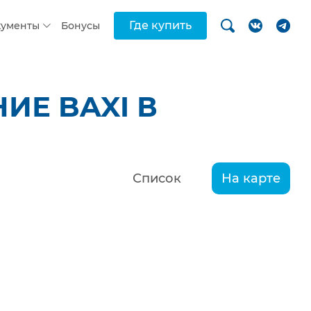
Где купить
кументы
Бонусы
ИЕ BAXI В
Список
На карте