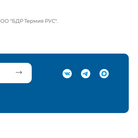
ОО "БДР Термия РУС".