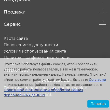
Продажи
Сервис
Карта сайта
Положение о доступности
Условия использования сайта
Политика конфиденциальности
Каталог XML
Этот сайт использует файлы cookies, чтобы обеспечить
удобство работы пользователей, а так же в технических,
Каталог CSV
аналитических и рекламных целях. Нажимая кнопку "Понятно"
Согласие
и/или продолжая работу с сайтом baxi.ru, Вы даете
© 2005-2026 Baxi
на использование файлов cookies, а так же соглашаетесь с
Политика использования файлов cookie
Политикой в отношении обработки Ваших
OneTrust Preference link
персональных данных
.
Понятно