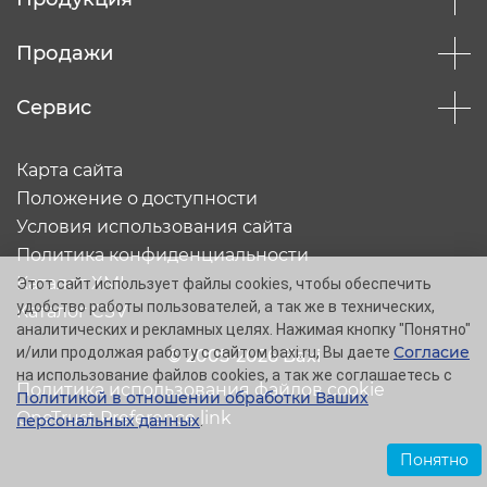
Продажи
Сервис
Карта сайта
Положение о доступности
Условия использования сайта
Политика конфиденциальности
Каталог XML
Этот сайт использует файлы cookies, чтобы обеспечить
удобство работы пользователей, а так же в технических,
Каталог CSV
аналитических и рекламных целях. Нажимая кнопку "Понятно"
Согласие
и/или продолжая работу с сайтом baxi.ru, Вы даете
© 2005-2026 Baxi
на использование файлов cookies, а так же соглашаетесь с
Политика использования файлов cookie
Политикой в отношении обработки Ваших
OneTrust Preference link
персональных данных
.
Понятно