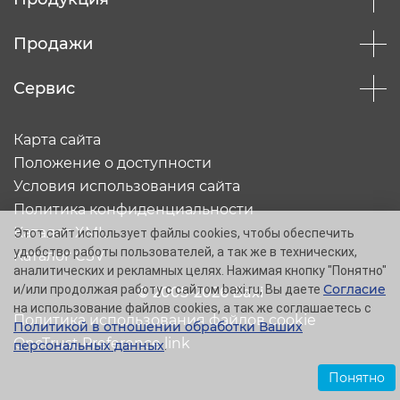
Продажи
Сервис
Карта сайта
Положение о доступности
Условия использования сайта
Политика конфиденциальности
Каталог XML
Этот сайт использует файлы cookies, чтобы обеспечить
удобство работы пользователей, а так же в технических,
Каталог CSV
аналитических и рекламных целях. Нажимая кнопку "Понятно"
Согласие
и/или продолжая работу с сайтом baxi.ru, Вы даете
© 2005-2026 Baxi
на использование файлов cookies, а так же соглашаетесь с
Политика использования файлов cookie
Политикой в отношении обработки Ваших
OneTrust Preference link
персональных данных
.
Понятно