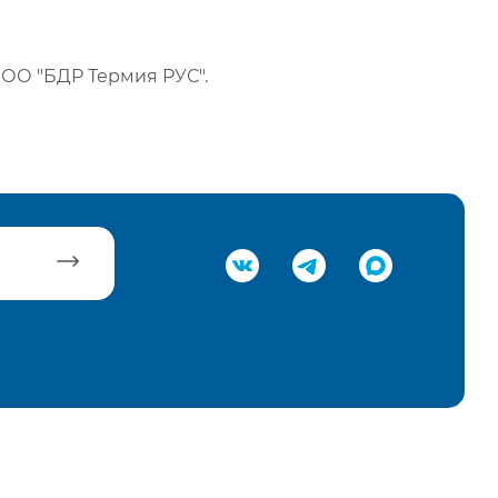
ОО "БДР Термия РУС".