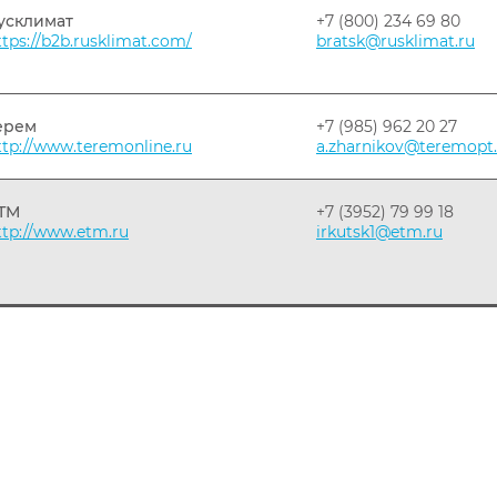
усклимат
+7 (800) 234 69 80
ttps://b2b.rusklimat.com/
bratsk@rusklimat.ru
ерем
+7 (985) 962 20 27
ttp://www.teremonline.ru
a.zharnikov@teremopt.
ТМ
+7 (3952) 79 99 18
ttp://www.etm.ru
irkutsk1@etm.ru