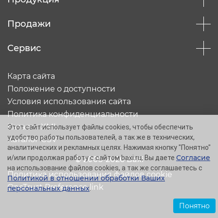
Продажи
Сервис
Карта сайта
Положение о доступности
Условия использования сайта
Политика конфиденциальности
Каталог XML
Этот сайт использует файлы cookies, чтобы обеспечить
удобство работы пользователей, а так же в технических,
Каталог CSV
аналитических и рекламных целях. Нажимая кнопку "Понятно"
Согласие
и/или продолжая работу с сайтом baxi.ru, Вы даете
© 2005-2026 Baxi
на использование файлов cookies, а так же соглашаетесь с
Политика использования файлов cookie
Политикой в отношении обработки Ваших
OneTrust Preference link
персональных данных
.
Понятно