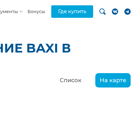
Где купить
кументы
Бонусы
ИЕ BAXI В
Список
На карте