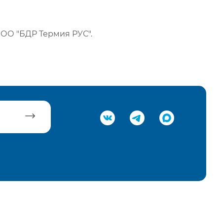
ОО "БДР Термия РУС".