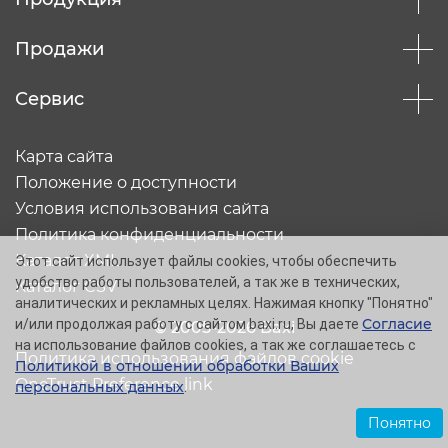
Продажи
Сервис
Карта сайта
Положение о доступности
Условия использования сайта
Политика конфиденциальности
Каталог XML
Этот сайт использует файлы cookies, чтобы обеспечить
удобство работы пользователей, а так же в технических,
Каталог CSV
аналитических и рекламных целях. Нажимая кнопку "Понятно"
Согласие
и/или продолжая работу с сайтом baxi.ru, Вы даете
© 2005-2026 Baxi
на использование файлов cookies, а так же соглашаетесь с
Политика использования файлов cookie
Политикой в отношении обработки Ваших
OneTrust Preference link
персональных данных
.
Понятно