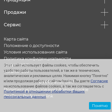
Продажи
Сервис
Карта сайта
Положение о доступности
Условия использования сайта
Политика конфиденциальности
Каталог XML
Этот сайт использует файлы cookies, чтобы обеспечить
удобство работы пользователей, а так же в технических,
Каталог CSV
аналитических и рекламных целях. Нажимая кнопку "Понятно"
Согласие
и/или продолжая работу с сайтом baxi.ru, Вы даете
© 2005-2026 Baxi
на использование файлов cookies, а так же соглашаетесь с
Политика использования файлов cookie
Политикой в отношении обработки Ваших
OneTrust Preference link
персональных данных
.
Понятно