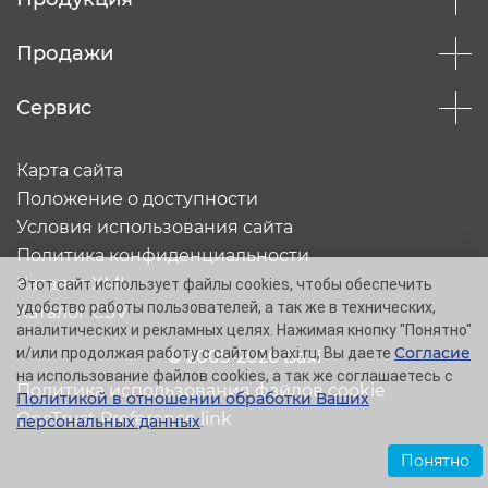
Продажи
Сервис
Карта сайта
Положение о доступности
Условия использования сайта
Политика конфиденциальности
Каталог XML
Этот сайт использует файлы cookies, чтобы обеспечить
удобство работы пользователей, а так же в технических,
Каталог CSV
аналитических и рекламных целях. Нажимая кнопку "Понятно"
Согласие
и/или продолжая работу с сайтом baxi.ru, Вы даете
© 2005-2026 Baxi
на использование файлов cookies, а так же соглашаетесь с
Политика использования файлов cookie
Политикой в отношении обработки Ваших
OneTrust Preference link
персональных данных
.
Понятно