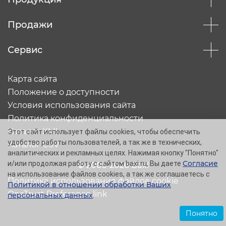
Продажи
Сервис
Карта сайта
Положение о доступности
Условия использования сайта
Политика конфиденциальности
Каталог XML
Этот сайт использует файлы cookies, чтобы обеспечить
удобство работы пользователей, а так же в технических,
Каталог CSV
аналитических и рекламных целях. Нажимая кнопку "Понятно"
Согласие
и/или продолжая работу с сайтом baxi.ru, Вы даете
© 2005-2026 Baxi
на использование файлов cookies, а так же соглашаетесь с
Политика использования файлов cookie
Политикой в отношении обработки Ваших
OneTrust Preference link
персональных данных
.
Понятно