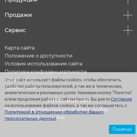
Продажи
Сервис
Карта сайта
Положение о доступности
Условия использования сайта
Политика конфиденциальности
Каталог XML
Этот сайт использует файлы cookies, чтобы обеспечить
удобство работы пользователей, а так же в технических,
Каталог CSV
аналитических и рекламных целях. Нажимая кнопку "Понятно"
Согласие
и/или продолжая работу с сайтом baxi.ru, Вы даете
© 2005-2026 Baxi
на использование файлов cookies, а так же соглашаетесь с
Политика использования файлов cookie
Политикой в отношении обработки Ваших
OneTrust Preference link
персональных данных
.
Понятно