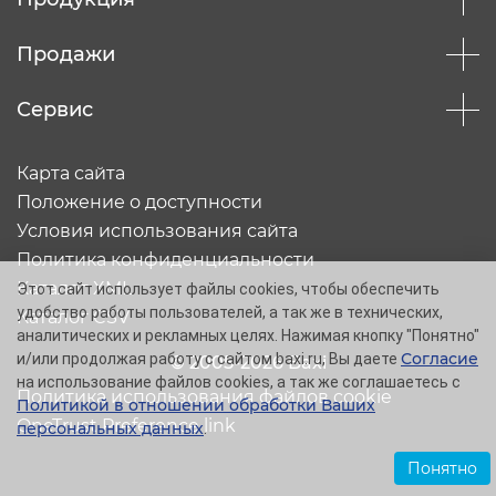
Продажи
Сервис
Карта сайта
Положение о доступности
Условия использования сайта
Политика конфиденциальности
Каталог XML
Этот сайт использует файлы cookies, чтобы обеспечить
удобство работы пользователей, а так же в технических,
Каталог CSV
аналитических и рекламных целях. Нажимая кнопку "Понятно"
Согласие
и/или продолжая работу с сайтом baxi.ru, Вы даете
© 2005-2026 Baxi
на использование файлов cookies, а так же соглашаетесь с
Политика использования файлов cookie
Политикой в отношении обработки Ваших
OneTrust Preference link
персональных данных
.
Понятно