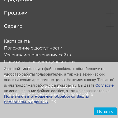
Продажи
Сервис
Карта сайта
Положение о доступности
Условия использования сайта
Политика конфиденциальности
Каталог XML
Этот сайт использует файлы cookies, чтобы обеспечить
удобство работы пользователей, а так же в технических,
Каталог CSV
аналитических и рекламных целях. Нажимая кнопку "Понятно"
Согласие
и/или продолжая работу с сайтом baxi.ru, Вы даете
© 2005-2026 Baxi
на использование файлов cookies, а так же соглашаетесь с
Политика использования файлов cookie
Политикой в отношении обработки Ваших
OneTrust Preference link
персональных данных
.
Понятно