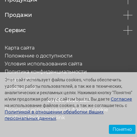
Продажи
Сервис
Карта сайта
Положение о доступности
Условия использования сайта
Политика конфиденциальности
Каталог XML
Этот сайт использует файлы cookies, чтобы обеспечить
удобство работы пользователей, а так же в технических,
Каталог CSV
аналитических и рекламных целях. Нажимая кнопку "Понятно"
Согласие
и/или продолжая работу с сайтом baxi.ru, Вы даете
© 2005-2026 Baxi
на использование файлов cookies, а так же соглашаетесь с
Политика использования файлов cookie
Политикой в отношении обработки Ваших
OneTrust Preference link
персональных данных
.
Понятно