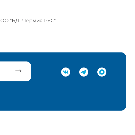
ОО "БДР Термия РУС".