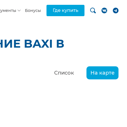
Где купить
кументы
Бонусы
ИЕ BAXI В
Список
На карте