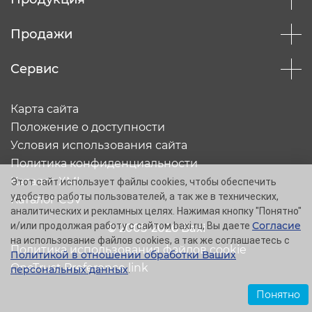
Продажи
Сервис
Карта сайта
Положение о доступности
Условия использования сайта
Политика конфиденциальности
Каталог XML
Этот сайт использует файлы cookies, чтобы обеспечить
удобство работы пользователей, а так же в технических,
Каталог CSV
аналитических и рекламных целях. Нажимая кнопку "Понятно"
Согласие
и/или продолжая работу с сайтом baxi.ru, Вы даете
© 2005-2026 Baxi
на использование файлов cookies, а так же соглашаетесь с
Политика использования файлов cookie
Политикой в отношении обработки Ваших
OneTrust Preference link
персональных данных
.
Понятно