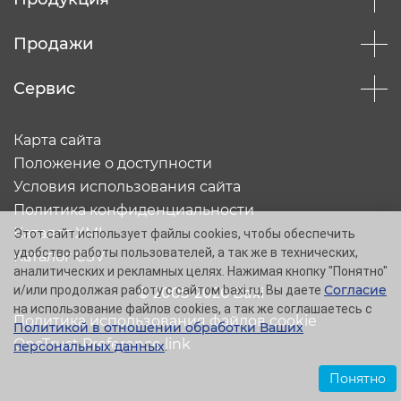
Продажи
Сервис
Карта сайта
Положение о доступности
Условия использования сайта
Политика конфиденциальности
Каталог XML
Этот сайт использует файлы cookies, чтобы обеспечить
удобство работы пользователей, а так же в технических,
Каталог CSV
аналитических и рекламных целях. Нажимая кнопку "Понятно"
Согласие
и/или продолжая работу с сайтом baxi.ru, Вы даете
© 2005-2026 Baxi
на использование файлов cookies, а так же соглашаетесь с
Политика использования файлов cookie
Политикой в отношении обработки Ваших
OneTrust Preference link
персональных данных
.
Понятно