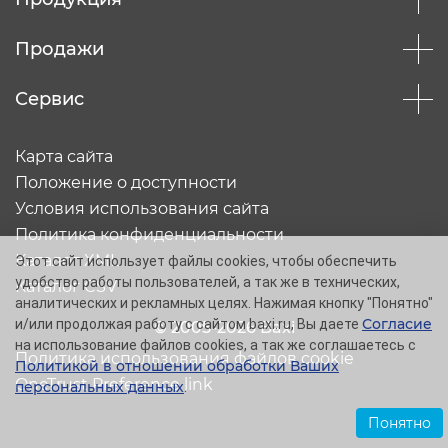
Продажи
Сервис
Карта сайта
Положение о доступности
Условия использования сайта
Политика конфиденциальности
Каталог XML
Этот сайт использует файлы cookies, чтобы обеспечить
удобство работы пользователей, а так же в технических,
Каталог CSV
аналитических и рекламных целях. Нажимая кнопку "Понятно"
Согласие
и/или продолжая работу с сайтом baxi.ru, Вы даете
© 2005-2026 Baxi
на использование файлов cookies, а так же соглашаетесь с
Политика использования файлов cookie
Политикой в отношении обработки Ваших
OneTrust Preference link
персональных данных
.
Понятно