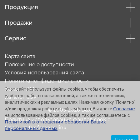
Продукция
Продажи
Сервис
Карта сайта
Положение о доступности
Условия использования сайта
Политика конфиденциальности
Каталог XML
Этот сайт использует файлы cookies, чтобы обеспечить
удобство работы пользователей, а так же в технических,
Каталог CSV
аналитических и рекламных целях. Нажимая кнопку "Понятно"
Согласие
и/или продолжая работу с сайтом baxi.ru, Вы даете
© 2005-2026 Baxi
на использование файлов cookies, а так же соглашаетесь с
Политика использования файлов cookie
Политикой в отношении обработки Ваших
OneTrust Preference link
персональных данных
.
Понятно