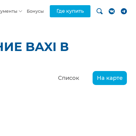
Где купить
кументы
Бонусы
ИЕ BAXI В
Список
На карте