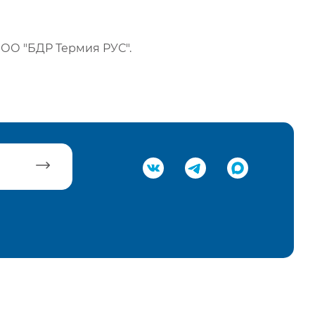
ОО "БДР Термия РУС".