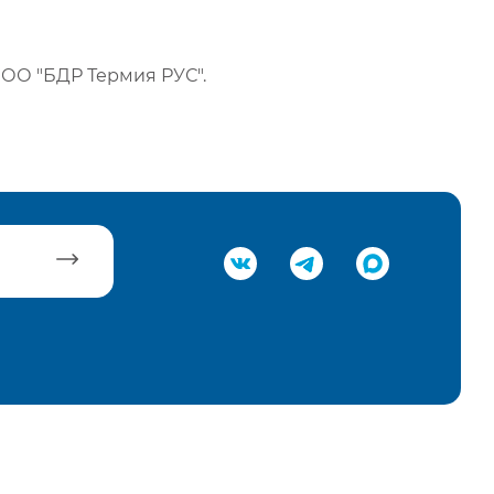
ОО "БДР Термия РУС".