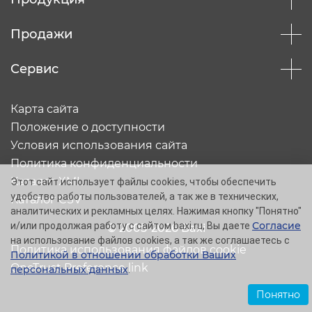
Продажи
Сервис
Карта сайта
Положение о доступности
Условия использования сайта
Политика конфиденциальности
Каталог XML
Этот сайт использует файлы cookies, чтобы обеспечить
удобство работы пользователей, а так же в технических,
Каталог CSV
аналитических и рекламных целях. Нажимая кнопку "Понятно"
Согласие
и/или продолжая работу с сайтом baxi.ru, Вы даете
© 2005-2026 Baxi
на использование файлов cookies, а так же соглашаетесь с
Политика использования файлов cookie
Политикой в отношении обработки Ваших
OneTrust Preference link
персональных данных
.
Понятно