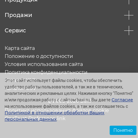
Продажи
Сервис
Карта сайта
Положение о доступности
Условия использования сайта
Политика конфиденциальности
Каталог XML
Этот сайт использует файлы cookies, чтобы обеспечить
удобство работы пользователей, а так же в технических,
Каталог CSV
аналитических и рекламных целях. Нажимая кнопку "Понятно"
Согласие
и/или продолжая работу с сайтом baxi.ru, Вы даете
© 2005-2026 Baxi
на использование файлов cookies, а так же соглашаетесь с
Политика использования файлов cookie
Политикой в отношении обработки Ваших
OneTrust Preference link
персональных данных
.
Понятно