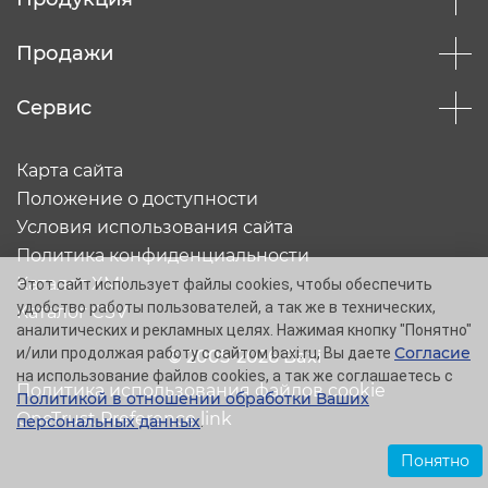
Продажи
Сервис
Карта сайта
Положение о доступности
Условия использования сайта
Политика конфиденциальности
Каталог XML
Этот сайт использует файлы cookies, чтобы обеспечить
удобство работы пользователей, а так же в технических,
Каталог CSV
аналитических и рекламных целях. Нажимая кнопку "Понятно"
Согласие
и/или продолжая работу с сайтом baxi.ru, Вы даете
© 2005-2026 Baxi
на использование файлов cookies, а так же соглашаетесь с
Политика использования файлов cookie
Политикой в отношении обработки Ваших
OneTrust Preference link
персональных данных
.
Понятно