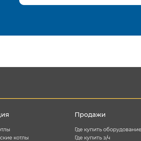
Подтвердить e-mail
Отп
ция
Продажи
отлы
Где купить оборудовани
ские котлы
Где купить з/ч