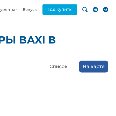
Где купить
кументы
Бонусы
Ы BAXI В
Список
На карте