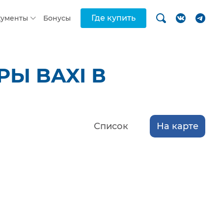
Где купить
кументы
Бонусы
Ы BAXI В
Список
На карте