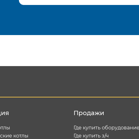
Подтвердить e-mail
Отп
ция
Продажи
отлы
Где купить оборудовани
ские котлы
Где купить з/ч