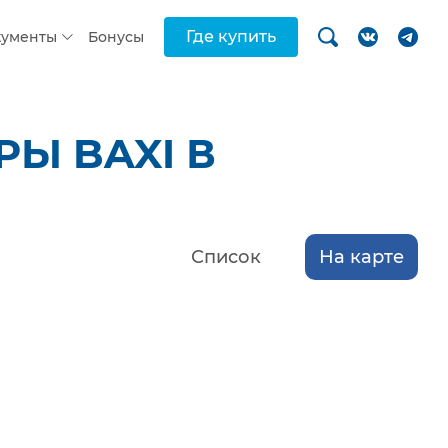
Где купить
кументы
Бонусы
Ы BAXI В
Список
На карте