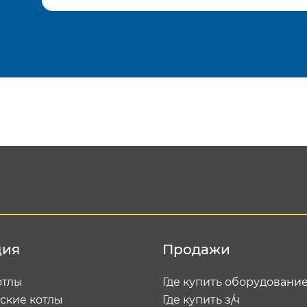
Подтвердить e-mail
Отп
ция
Продажи
отлы
Где купить оборудовани
ские котлы
Где купить з/ч