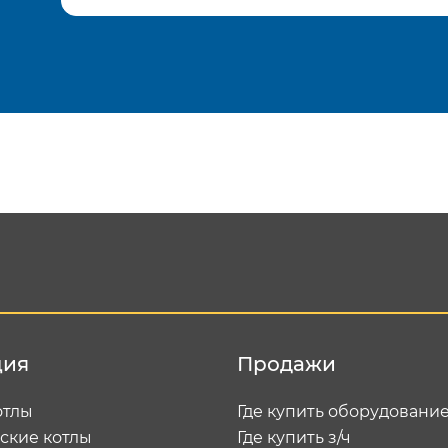
Подтвердить e-mail
Отп
ция
Продажи
отлы
Где купить оборудовани
ские котлы
Где купить з/ч