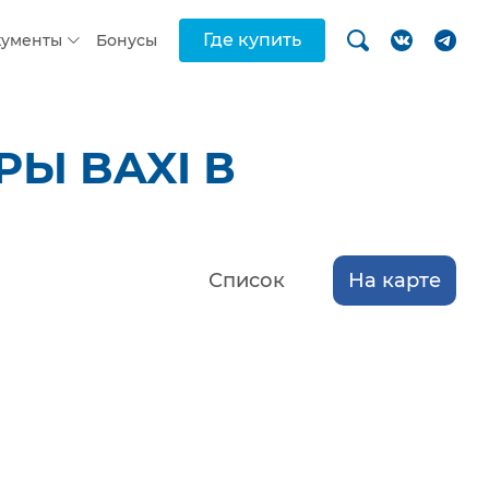
Где купить
кументы
Бонусы
Ы BAXI В
Список
На карте