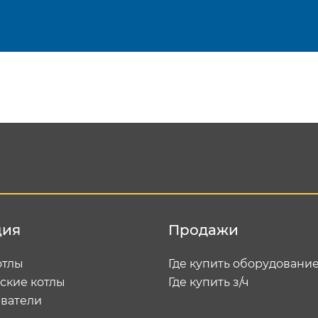
Подтвердить e-mail
Отп
ция
Продажи
отлы
Где купить оборудовани
ские котлы
Где купить з/ч
ватели