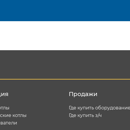
Подтвердить e-mail
Отп
ция
Продажи
отлы
Где купить оборудовани
ские котлы
Где купить з/ч
ватели