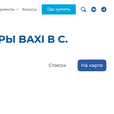
Где купить
кументы
Бонусы
 BAXI В С.
Список
На карте