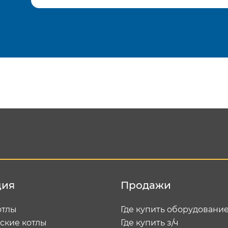
Подтвердить e-mail
Отп
ция
Продажи
отлы
Где купить оборудовани
ские котлы
Где купить з/ч