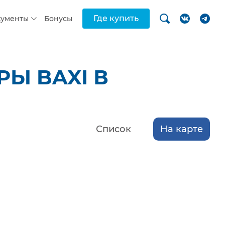
Где купить
кументы
Бонусы
Ы BAXI В
Список
На карте