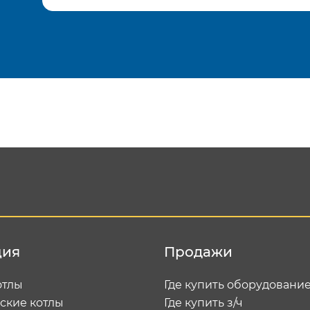
Подтвердить e-mail
Отп
ция
Продажи
отлы
Где купить оборудовани
ские котлы
Где купить з/ч