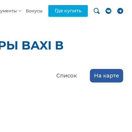
Где купить
кументы
Бонусы
Ы BAXI В
Список
На карте