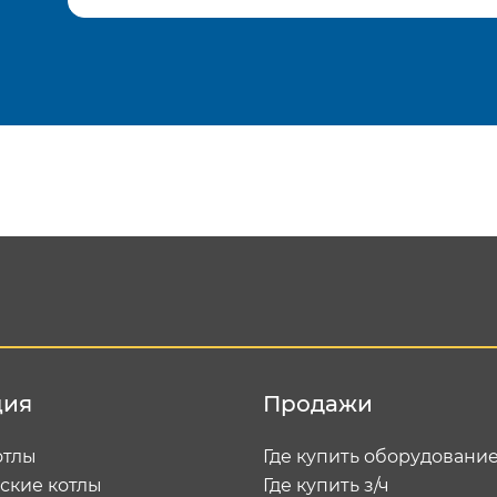
Подтвердить e-mail
Отп
ция
Продажи
отлы
Где купить оборудовани
ские котлы
Где купить з/ч