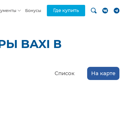
Где купить
кументы
Бонусы
Ы BAXI В
Список
На карте