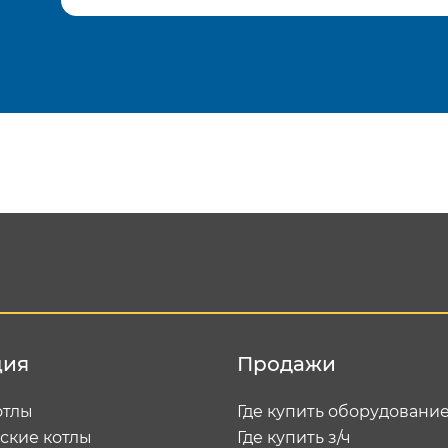
Подтвердить e-mail
Отп
ция
Продажи
отлы
Где купить оборудовани
ские котлы
Где купить з/ч