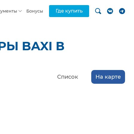
Где купить
кументы
Бонусы
Ы BAXI В
Список
На карте