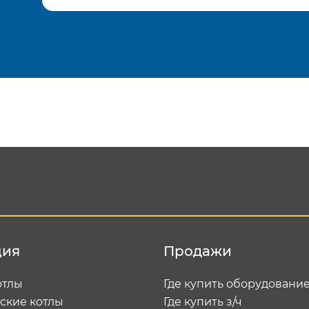
Подтвердить e-mail
Отп
ция
Продажи
отлы
Где купить оборудовани
ские котлы
Где купить з/ч