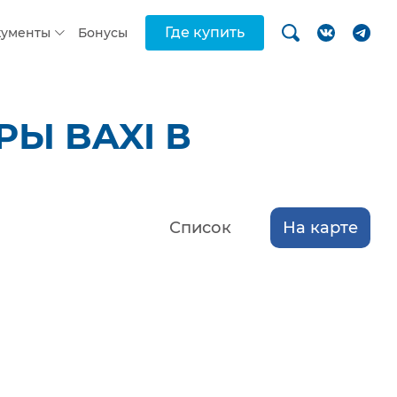
Где купить
кументы
Бонусы
Ы BAXI В
Список
На карте