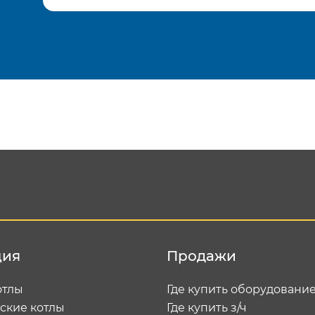
Подтвердить e-mail
Отп
ция
Продажи
отлы
Где купить оборудовани
ские котлы
Где купить з/ч