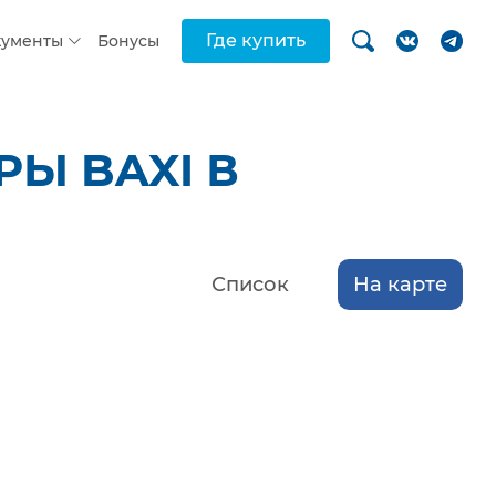
Где купить
кументы
Бонусы
Ы BAXI В
Список
На карте