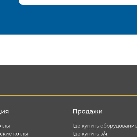
Подтвердить e-mail
Отп
ция
Продажи
отлы
Где купить оборудовани
ские котлы
Где купить з/ч