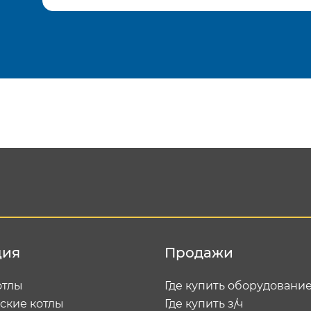
Подтвердить e-mail
Отп
ция
Продажи
отлы
Где купить оборудовани
ские котлы
Где купить з/ч