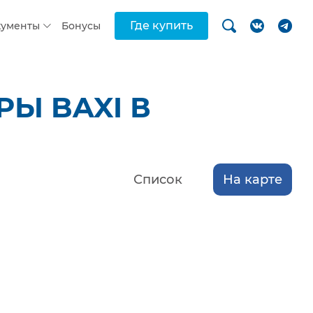
Где купить
кументы
Бонусы
Ы BAXI В
Список
На карте