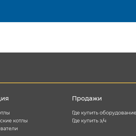
Подтвердить e-mail
Отп
ция
Продажи
отлы
Где купить оборудовани
ские котлы
Где купить з/ч
ватели