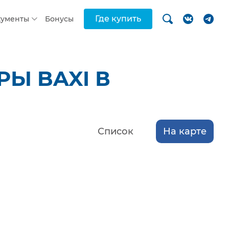
Где купить
кументы
Бонусы
Ы BAXI В
Список
На карте