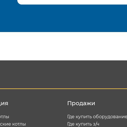
Подтвердить e-mail
Отп
ция
Продажи
отлы
Где купить оборудовани
ские котлы
Где купить з/ч