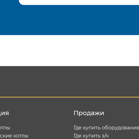
Подтвердить e-mail
Отп
ция
Продажи
отлы
Где купить оборудовани
ские котлы
Где купить з/ч