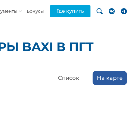
Где купить
кументы
Бонусы
Ы BAXI В ПГТ
Список
На карте