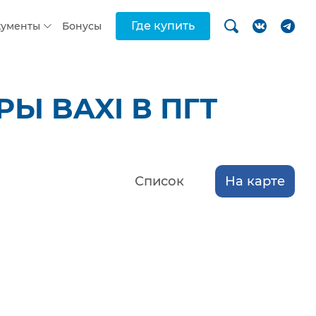
Где купить
кументы
Бонусы
Ы BAXI В ПГТ
Список
На карте