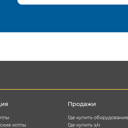
Подтвердить e-mail
Отп
ция
Продажи
отлы
Где купить оборудовани
ские котлы
Где купить з/ч