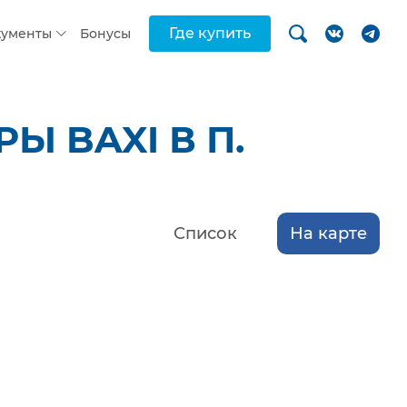
Где купить
кументы
Бонусы
 BAXI В П.
Список
На карте