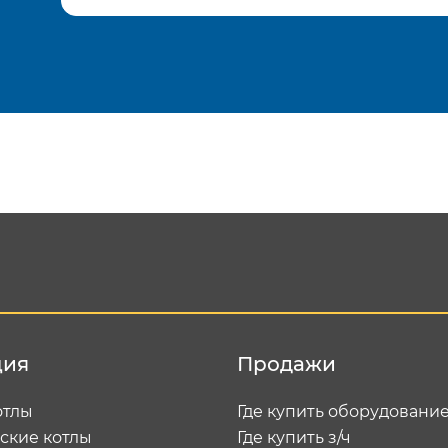
Подтвердить e-mail
Отп
ция
Продажи
отлы
Где купить оборудовани
ские котлы
Где купить з/ч